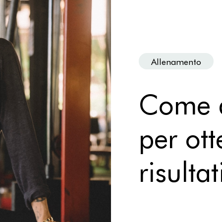
Allenamento
Come a
per ott
risultat