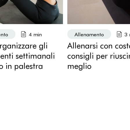
ento
4 min
Allenamento
3 
ganizzare gli
Allenarsi con cos
enti settimanali
consigli per riusci
o in palestra
meglio