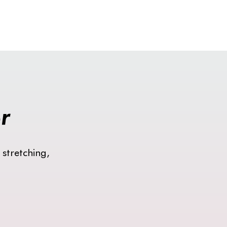
er
 stretching,