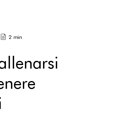
2 min
llenarsi
enere
i