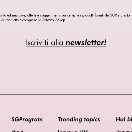
ità ed iniziative, offerte e suggerimenti sui servizi e i prodotti forniti da SGP e presto
 di aver letto e compreso la
Privacy Policy
.
Iscriviti alla
newsletter!
SGProgram
Trending topics
Hai b
About
Le storie di SGP
Domande