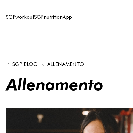
SGPworkout
SGPnutrition
App
SGP BLOG
ALLENAMENTO
Allenamento